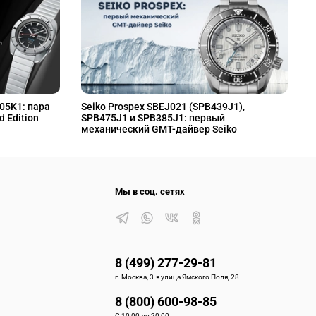
L05K1: пара
Seiko Prospex SBEJ021 (SPB439J1),
S
d Edition
SPB475J1 и SPB385J1: первый
S
механический GMT-дайвер Seiko
M
Мы в соц. сетях
8 (499) 277-29-81
г. Москва, 3-я улица Ямского Поля, 28
8 (800) 600-98-85
С 10:00 до 20:00