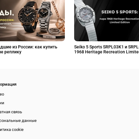
дшие из России: как купить
Seiko 5 Sports SRPL03K1 и SRP
не реплику
1968 Heritage Recreation Limite
ормация
ео
ии
атная связь
сональные данные
итика cookie