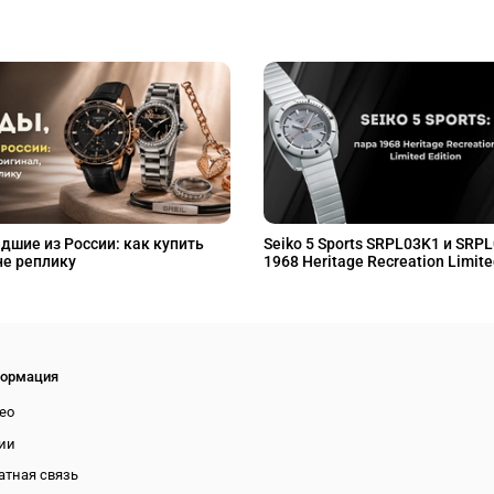
дшие из России: как купить
Seiko 5 Sports SRPL03K1 и SRP
не реплику
1968 Heritage Recreation Limite
ормация
ео
ии
атная связь