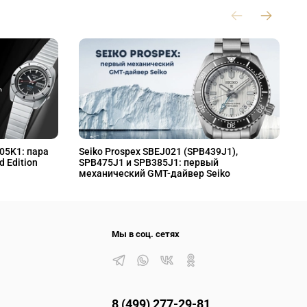
L05K1: пара
Seiko Prospex SBEJ021 (SPB439J1),
S
d Edition
SPB475J1 и SPB385J1: первый
S
механический GMT-дайвер Seiko
M
Мы в соц. сетях
8 (499) 277-29-81