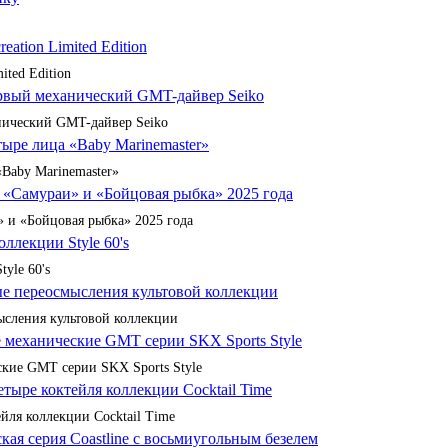
ited Edition
анический GMT-дайвер Seiko
«Baby Marinemaster»
 и «Бойцовая рыбка» 2025 года
yle 60's
сления культовой коллекции
кие GMT серии SKX Sports Style
йля коллекции Cocktail Time