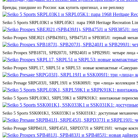
Бренды, ушедшие из России: как купить оригинал, а не реплику
Seiko 5 Sports SRPL03K1 и SRPL05K1: пара 1968 Heritage Recreation Lim
Seiko Prospex SBEJ021 (SPB439J1), SPB475J1 и SPB385J1: первый мех
Seiko Prospex SPB187J1, SPB207J1, SPB240J1 и SPB299J1: четыре лица 
Seiko Prospex SRPL17, SRPL51 и SRPL53: новые компактные «Самураи»
Seiko Presage SRPG03J1, SRPL19J1 и SSK009J1: три «лица» коллекции St
Seiko 5 Sports SRPL03K1, SRPL59K1 и SRPK91K1: винтажные переосмы
Seiko 5 Sports SSK001K1, SSK033K1 и SSK031K1: доступные механичес
Seiko Presage SRPB41J1, SRPE45J1, SRPD37J1 и SRPE19J1: четыре кокте