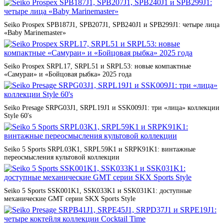
Seiko Prospex SPB187J1, SPB207J1, SPB240J1 и SPB299J1: четыре лица
«Baby Marinemaster»
Seiko Prospex SRPL17, SRPL51 и SRPL53: новые компактные
«Самураи» и «Бойцовая рыбка» 2025 года
Seiko Presage SRPG03J1, SRPL19J1 и SSK009J1: три «лица» коллекции
Style 60's
Seiko 5 Sports SRPL03K1, SRPL59K1 и SRPK91K1: винтажные
переосмысления культовой коллекции
Seiko 5 Sports SSK001K1, SSK033K1 и SSK031K1: доступные
механические GMT серии SKX Sports Style