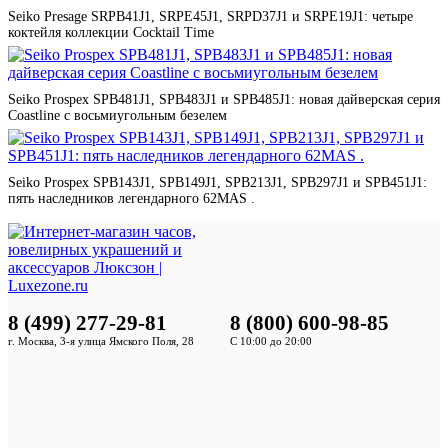
Seiko Presage SRPB41J1, SRPE45J1, SRPD37J1 и SRPE19J1: четыре
коктейля коллекции Cocktail Time
Seiko Prospex SPB481J1, SPB483J1 и SPB485J1: новая дайверская серия
Coastline с восьмиугольным безелем
Seiko Prospex SPB143J1, SPB149J1, SPB213J1, SPB297J1 и SPB451J1:
пять наследников легендарного 62MAS .
8 (499) 277-29-81
8 (800) 600-98-85
г. Москва, 3-я улица Ямского Поля, 28
С 10:00 до 20:00