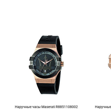
Наручные часы Maserati R8851108002
Наручные