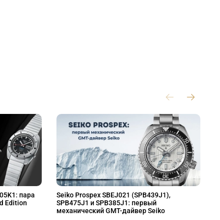
L05K1: пара
Seiko Prospex SBEJ021 (SPB439J1),
S
d Edition
SPB475J1 и SPB385J1: первый
S
механический GMT-дайвер Seiko
M