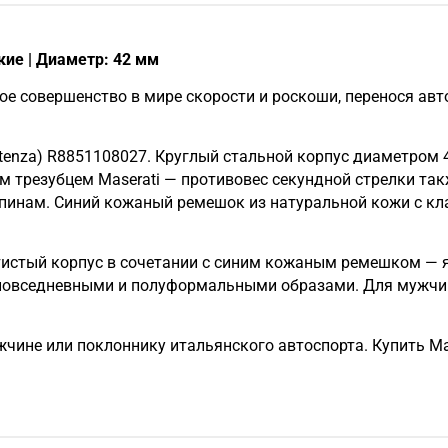
кие | Диаметр: 42 мм
кое совершенство в мире скорости и роскоши, перенося ав
tenza) R8851108027. Круглый стальной корпус диаметром 
трезубцем Maserati — противовес секундной стрелки так
рапинам. Синий кожаный ремешок из натуральной кожи с к
тистый корпус в сочетании с синим кожаным ремешком — 
повседневными и полуформальными образами. Для мужчин, 
чине или поклоннику итальянского автоспорта. Купить Mas