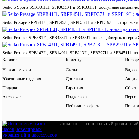
Seiko 5 Sports SSK001K1, SSK033K1 и SSK031K1: доступные механичес
Seiko Presage SRPB41J1, SRPE45J1, SRPD37J1 и SRPE19J1: четыре кокте
Seiko Prospex SPB481J1, SPB483J1 и SPB485J1: новая дайверская серия 
Seiko Prospex SPB143J1, SPB149J1, SPB213J1, SPB297J1 и SPB451J1: п
Каталог
Клиенту
Инфор
Наручные часы
Статьи
Видео
Ювелирные изделия
Доставка
Акции
Подарки
Гарантия
Обратн
Аксессуары
Поддержка
Персон
Публичная оферта
Полити
Люксзон — генеральный розничный 