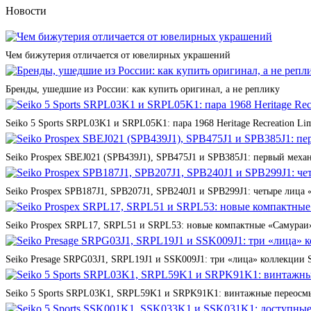
Новости
Чем бижутерия отличается от ювелирных украшений
Бренды, ушедшие из России: как купить оригинал, а не реплику
Seiko 5 Sports SRPL03K1 и SRPL05K1: пара 1968 Heritage Recreation Lim
Seiko Prospex SBEJ021 (SPB439J1), SPB475J1 и SPB385J1: первый мех
Seiko Prospex SPB187J1, SPB207J1, SPB240J1 и SPB299J1: четыре лица 
Seiko Prospex SRPL17, SRPL51 и SRPL53: новые компактные «Самураи»
Seiko Presage SRPG03J1, SRPL19J1 и SSK009J1: три «лица» коллекции St
Seiko 5 Sports SRPL03K1, SRPL59K1 и SRPK91K1: винтажные переосмы