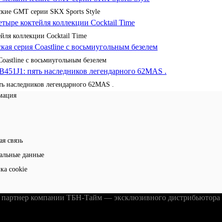
кие GMT серии SKX Sports Style
йля коллекции Cocktail Time
Coastline с восьмиугольным безелем
ять наследников легендарного 62MAS .
мация
ая связь
альные данные
ка cookie
партнер компании ТБН-Тайм — эксклюзивного дистрибьютора ч