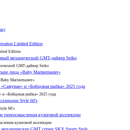
ited Edition
анический GMT-дайвер Seiko
«Baby Marinemaster»
 и «Бойцовая рыбка» 2025 года
yle 60's
сления культовой коллекции