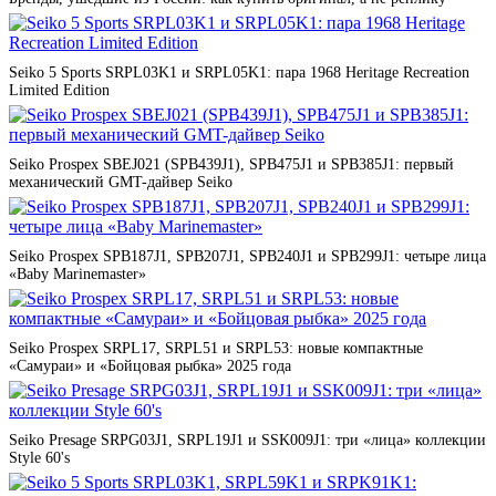
Seiko 5 Sports SRPL03K1 и SRPL05K1: пара 1968 Heritage Recreation
Limited Edition
Seiko Prospex SBEJ021 (SPB439J1), SPB475J1 и SPB385J1: первый
механический GMT-дайвер Seiko
Seiko Prospex SPB187J1, SPB207J1, SPB240J1 и SPB299J1: четыре лица
«Baby Marinemaster»
Seiko Prospex SRPL17, SRPL51 и SRPL53: новые компактные
«Самураи» и «Бойцовая рыбка» 2025 года
Seiko Presage SRPG03J1, SRPL19J1 и SSK009J1: три «лица» коллекции
Style 60's