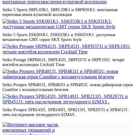
Seiko 5 Sports SRPL03K1, SRPL59K1 и SRPK91K1: винтажные
переосмысления культовой коллекции
Seiko 5 Sports SSK001K1, SSK033K1 и SSK031K1: доступные
механические GMT серии SKX Sports Style
Seiko Presage SRPB41J1, SRPE45J1, SRPD37J1 и SRPE19J1: четыре
коктейля коллекции Cocktail Time
Seiko Prospex SPB481J1, SPB483J1 и SPB485J1: новая дайверская серия
Coastline с восьмиугольным безелем
Seiko Prospex SPB143J1, SPB149J1, SPB213J1, SPB297J1 и SPB451J1:
пять наследников легендарного 62MAS .