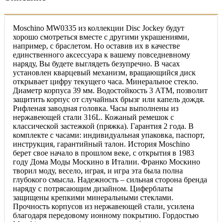
Moschino MW0335 из коллекции Disc Jockey будут
хорошо смотреться вместе с другими украшениями,
например, с браслетом. Но оставив их в качестве
единственного аксессуара к вашему повседневному
наряду, Вы будете выглядеть безупречно. В часах
установлен кварцевый механизм, вращающийся диск
открывает цифру текущего часа. Минеральное стекло.
Диаметр корпуса 39 мм. Водостойкость 3 АТМ, позволит
защитить корпус от случайных брызг или капель дождя.
Рифленая заводная головка. Часы выполнены из
нержавеющей стали 316L. Кожаный ремешок с
классической застежкой (пряжка). Гарантия 2 года. В
комплекте с часами: индивидуальная упаковка, паспорт,
инструкция, гарантийный талон. История Moschino
берет свое начало в прошлом веке, с открытия в 1983
году Дома Моды Москино в Италии. Франко Москино
творил моду, весело, играя, и игра эта была полна
глубокого смысла. Надежность – сильная сторона бренда
наряду с потрясающим дизайном. Циферблаты
защищены крепкими минеральными стеклами.
Прочность корпусов из нержавеющей стали, усилена
благодаря передовому ионному покрытию. Гордостью