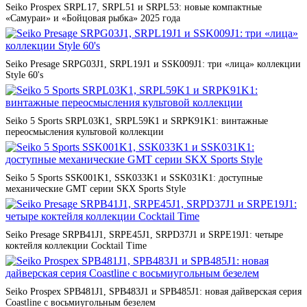
Seiko Prospex SRPL17, SRPL51 и SRPL53: новые компактные
«Самураи» и «Бойцовая рыбка» 2025 года
Seiko Presage SRPG03J1, SRPL19J1 и SSK009J1: три «лица» коллекции
Style 60's
Seiko 5 Sports SRPL03K1, SRPL59K1 и SRPK91K1: винтажные
переосмысления культовой коллекции
Seiko 5 Sports SSK001K1, SSK033K1 и SSK031K1: доступные
механические GMT серии SKX Sports Style
Seiko Presage SRPB41J1, SRPE45J1, SRPD37J1 и SRPE19J1: четыре
коктейля коллекции Cocktail Time
Seiko Prospex SPB481J1, SPB483J1 и SPB485J1: новая дайверская серия
Coastline с восьмиугольным безелем