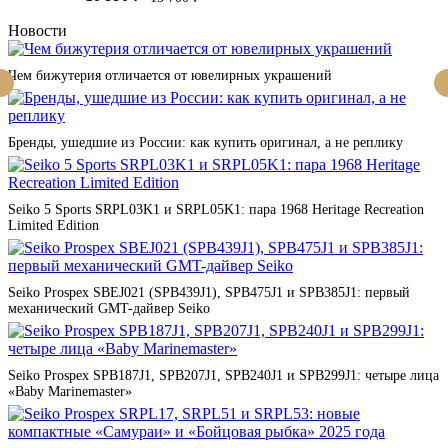
Новости
Чем бижутерия отличается от ювелирных украшений
Бренды, ушедшие из России: как купить оригинал, а не реплику
Seiko 5 Sports SRPL03K1 и SRPL05K1: пара 1968 Heritage Recreation
Limited Edition
Seiko Prospex SBEJ021 (SPB439J1), SPB475J1 и SPB385J1: первый
механический GMT-дайвер Seiko
Seiko Prospex SPB187J1, SPB207J1, SPB240J1 и SPB299J1: четыре лица
«Baby Marinemaster»