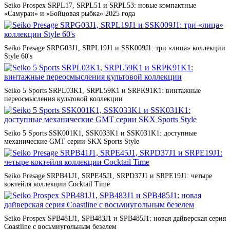
Seiko Prospex SRPL17, SRPL51 и SRPL53: новые компактные
«Самураи» и «Бойцовая рыбка» 2025 года
Seiko Presage SRPG03J1, SRPL19J1 и SSK009J1: три «лица» коллекции
Style 60's
Seiko 5 Sports SRPL03K1, SRPL59K1 и SRPK91K1: винтажные
переосмысления культовой коллекции
Seiko 5 Sports SSK001K1, SSK033K1 и SSK031K1: доступные
механические GMT серии SKX Sports Style
Seiko Presage SRPB41J1, SRPE45J1, SRPD37J1 и SRPE19J1: четыре
коктейля коллекции Cocktail Time
Seiko Prospex SPB481J1, SPB483J1 и SPB485J1: новая дайверская серия
Coastline с восьмиугольным безелем