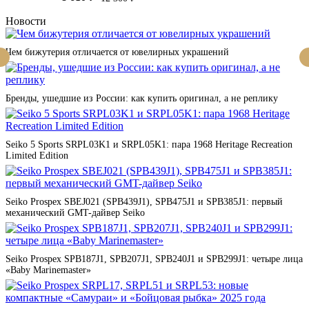
Новости
Чем бижутерия отличается от ювелирных украшений
Бренды, ушедшие из России: как купить оригинал, а не реплику
Seiko 5 Sports SRPL03K1 и SRPL05K1: пара 1968 Heritage Recreation
Limited Edition
Seiko Prospex SBEJ021 (SPB439J1), SPB475J1 и SPB385J1: первый
механический GMT-дайвер Seiko
Seiko Prospex SPB187J1, SPB207J1, SPB240J1 и SPB299J1: четыре лица
«Baby Marinemaster»