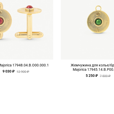
ajorica 17948.04.B.O00.000.1
Жемчужина для колье/бр
Majorica 17945.14.B.P00
9 030 ₽
12 900 ₽
5 250 ₽
7 500 ₽