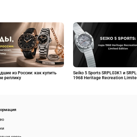
дшие из России: как купить
Seiko 5 Sports SRPL03K1 и SRP
не реплику
1968 Heritage Recreation Limite
ормация
ео
ии
атная связь