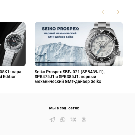
L05K1: пара
Seiko Prospex SBEJ021 (SPB439J1),
S
d Edition
SPB475J1 и SPB385J1: первый
S
механический GMT-дайвер Seiko
M
Мы в соц. сетях