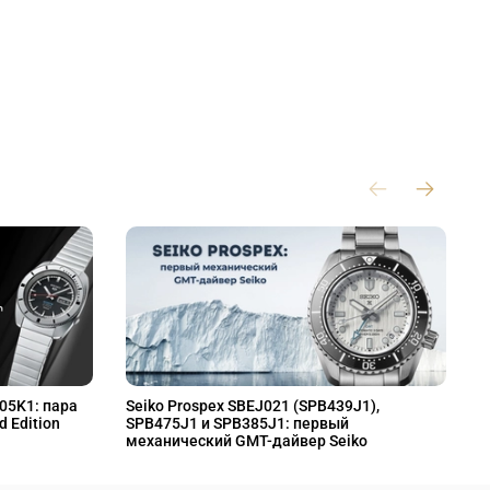
L05K1: пара
Seiko Prospex SBEJ021 (SPB439J1),
S
d Edition
SPB475J1 и SPB385J1: первый
S
механический GMT-дайвер Seiko
M