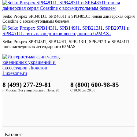
Seiko Prospex SPB481J1, SPB483J1 и SPB485J1: новая дайверская серия
Coastline с восьмиугольным безелем
Seiko Prospex SPB143J1, SPB149J1, SPB213J1, SPB297J1 и SPB451J1:
пять наследников легендарного 62MAS .
8 (499) 277-29-81
8 (800) 600-98-85
г. Москва, 3-я улица Ямского Поля, 28
С 10:00 до 20:00
Каталог