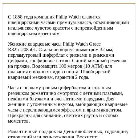
С 1858 года компания Philip Watch славится
швейцарскими часами премиум-класса, объединяющими
итальянское чувство красоты с непревзойденным
швейцарским качеством.
Женские кварцевые часы Philip Watch Grace
R8251208501. Стальной корпус диаметром 32 мм,
перламутровый циферблат с рисками и римскими
цифрами, сапфировое стекло. Синий кожаный ремешок
на пряжке. Водозащита 100 метров (10 АТМ) для
плавания и водных видов спорта. Швейцарский
кварцевый механизм, гарантия 2 года.
Часы с перламутровым циферблатом и кожаным
ремешком романтично смотрятся с летними платьями,
нежными блузками и элегантными нарядами. Для
женщин с утонченным вкусом, выбирающих кварцевые
часы с переливающимся эффектом и ярким акцентом.
Прекрасны для свиданий, светских раутов и особых
моментов.
Романтичный подарок на День влюбленных, годовщину
отношений или день рождения. Восхитит