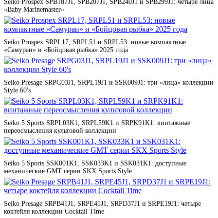
Seiko Prospex SPB187J1, SPB207J1, SPB240J1 и SPB299J1: четыре лица
«Baby Marinemaster»
Seiko Prospex SRPL17, SRPL51 и SRPL53: новые компактные
«Самураи» и «Бойцовая рыбка» 2025 года
Seiko Presage SRPG03J1, SRPL19J1 и SSK009J1: три «лица» коллекции
Style 60's
Seiko 5 Sports SRPL03K1, SRPL59K1 и SRPK91K1: винтажные
переосмысления культовой коллекции
Seiko 5 Sports SSK001K1, SSK033K1 и SSK031K1: доступные
механические GMT серии SKX Sports Style
Seiko Presage SRPB41J1, SRPE45J1, SRPD37J1 и SRPE19J1: четыре
коктейля коллекции Cocktail Time