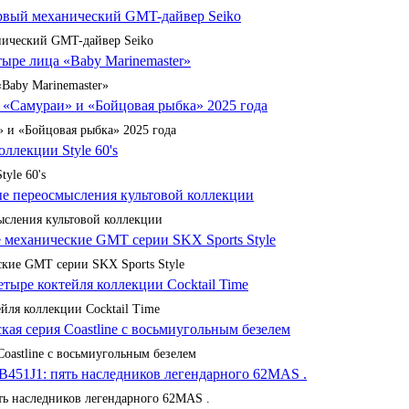
анический GMT-дайвер Seiko
«Baby Marinemaster»
 и «Бойцовая рыбка» 2025 года
yle 60's
сления культовой коллекции
кие GMT серии SKX Sports Style
йля коллекции Cocktail Time
Coastline с восьмиугольным безелем
ять наследников легендарного 62MAS .