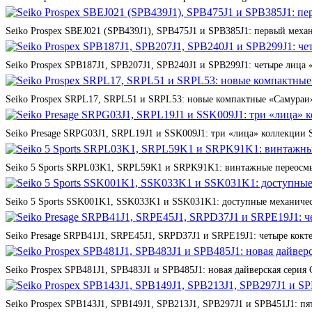
Seiko Prospex SBEJ021 (SPB439J1), SPB475J1 и SPB385J1: первый мех
Seiko Prospex SPB187J1, SPB207J1, SPB240J1 и SPB299J1: четыре лица 
Seiko Prospex SRPL17, SRPL51 и SRPL53: новые компактные «Самураи»
Seiko Presage SRPG03J1, SRPL19J1 и SSK009J1: три «лица» коллекции St
Seiko 5 Sports SRPL03K1, SRPL59K1 и SRPK91K1: винтажные переосмы
Seiko 5 Sports SSK001K1, SSK033K1 и SSK031K1: доступные механичес
Seiko Presage SRPB41J1, SRPE45J1, SRPD37J1 и SRPE19J1: четыре кокте
Seiko Prospex SPB481J1, SPB483J1 и SPB485J1: новая дайверская серия 
Seiko Prospex SPB143J1, SPB149J1, SPB213J1, SPB297J1 и SPB451J1: п