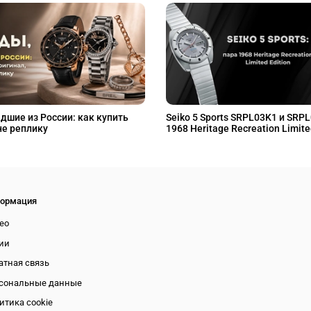
дшие из России: как купить
Seiko 5 Sports SRPL03K1 и SRP
не реплику
1968 Heritage Recreation Limite
ормация
ео
ии
атная связь
сональные данные
итика cookie