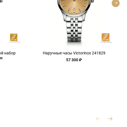
ый набор
Наручные часы Victorinox 241829
ож
57 300 ₽