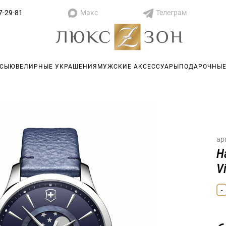
Макс
Телеграм
7-29-81
АСЫ
ЮВЕЛИРНЫЕ УКРАШЕНИЯ
МУЖСКИЕ АКСЕССУАРЫ
ПОДАРОЧНЫЕ
ар
Н
V
-