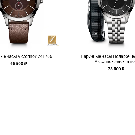
ые часы Victorinox 241766
Наручные часы Подарочн
Victorinox: часы и н
65 500 ₽
78 500 ₽