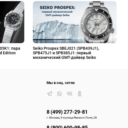
L05K1: пара
Seiko Prospex SBEJ021 (SPB439J1),
S
d Edition
SPB475J1 и SPB385J1: первый
S
механический GMT-дайвер Seiko
M
Мы в соц. сетях
8 (499) 277-29-81
г. Москва, 3-я улица Ямского Поля, 28
8 (800) 600-98-85