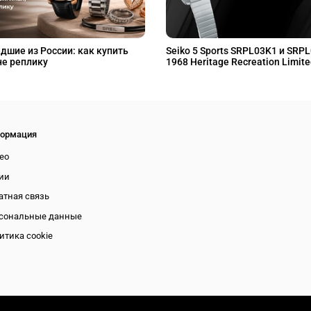
дшие из России: как купить
Seiko 5 Sports SRPL03K1 и SRP
не реплику
1968 Heritage Recreation Limite
ормация
ео
ии
атная связь
сональные данные
итика cookie