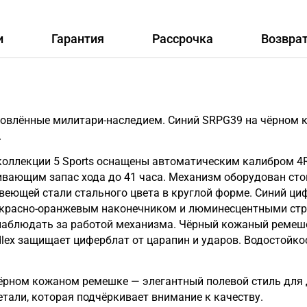
и
Гарантия
Рассрочка
Возвра
охновлённые милитари-наследием. Синий SRPG39 на чёрном
.
коллекции 5 Sports оснащены автоматическим калибром 4R
чивающим запас хода до 41 часа. Механизм оборудован сто
веющей стали стального цвета в круглой форме. Синий ц
 с красно-оранжевым наконечником и люминесцентными ст
аблюдать за работой механизма. Чёрный кожаный ремешо
lex защищает циферблат от царапин и ударов. Водостойко
ёрном кожаном ремешке — элегантный полевой стиль для д
тали, которая подчёркивает внимание к качеству.