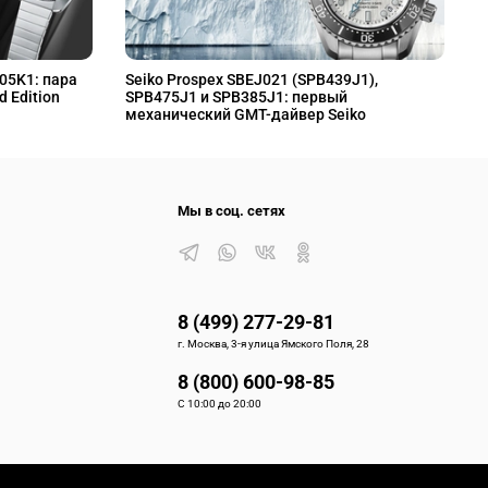
L05K1: пара
Seiko Prospex SBEJ021 (SPB439J1),
S
d Edition
SPB475J1 и SPB385J1: первый
S
механический GMT-дайвер Seiko
M
Мы в соц. сетях
8 (499) 277-29-81
г. Москва, 3-я улица Ямского Поля, 28
8 (800) 600-98-85
С 10:00 до 20:00