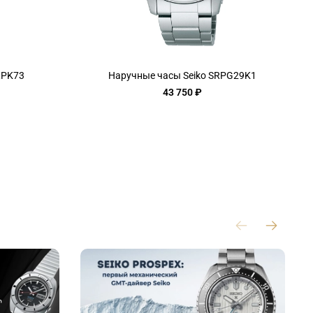
RPK73
Наручные часы Seiko SRPG29K1
43 750 ₽