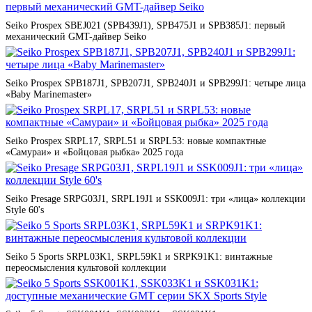
Seiko Prospex SBEJ021 (SPB439J1), SPB475J1 и SPB385J1: первый
механический GMT-дайвер Seiko
Seiko Prospex SPB187J1, SPB207J1, SPB240J1 и SPB299J1: четыре лица
«Baby Marinemaster»
Seiko Prospex SRPL17, SRPL51 и SRPL53: новые компактные
«Самураи» и «Бойцовая рыбка» 2025 года
Seiko Presage SRPG03J1, SRPL19J1 и SSK009J1: три «лица» коллекции
Style 60's
Seiko 5 Sports SRPL03K1, SRPL59K1 и SRPK91K1: винтажные
переосмысления культовой коллекции