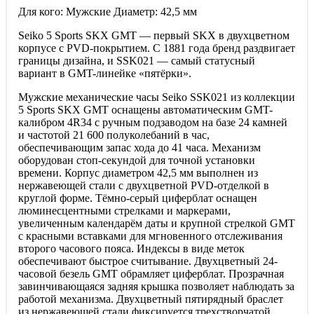
Для кого: Мужские Диаметр: 42,5 мм
Seiko 5 Sports SKX GMT — первый SKX в двухцветном
корпусе с PVD-покрытием. С 1881 года бренд раздвигает
границы дизайна, и SSK021 — самый статусный
вариант в GMT-линейке «пятёрки».
Мужские механические часы Seiko SSK021 из коллекции
5 Sports SKX GMT оснащены автоматическим GMT-
калибром 4R34 с ручным подзаводом на базе 24 камней
и частотой 21 600 полуколебаний в час,
обеспечивающим запас хода до 41 часа. Механизм
оборудован стоп-секундой для точной установки
времени. Корпус диаметром 42,5 мм выполнен из
нержавеющей стали с двухцветной PVD-отделкой в
круглой форме. Тёмно-серый циферблат оснащен
люминесцентными стрелками и маркерами,
увеличенным календарём даты и крупной стрелкой GMT
с красными вставками для мгновенного отслеживания
второго часового пояса. Индексы в виде меток
обеспечивают быстрое считывание. Двухцветный 24-
часовой безель GMT обрамляет циферблат. Прозрачная
завинчивающаяся задняя крышка позволяет наблюдать за
работой механизма. Двухцветный пятирядный браслет
из нержавеющей стали фиксируется трехстворчатой