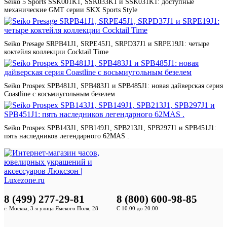
Seiko 5 Sports SSK001K1, SSK033K1 и SSK031K1: доступные
механические GMT серии SKX Sports Style
Seiko Presage SRPB41J1, SRPE45J1, SRPD37J1 и SRPE19J1: четыре
коктейля коллекции Cocktail Time
Seiko Prospex SPB481J1, SPB483J1 и SPB485J1: новая дайверская серия
Coastline с восьмиугольным безелем
Seiko Prospex SPB143J1, SPB149J1, SPB213J1, SPB297J1 и SPB451J1:
пять наследников легендарного 62MAS .
8 (499) 277-29-81
8 (800) 600-98-85
г. Москва, 3-я улица Ямского Поля, 28
С 10:00 до 20:00