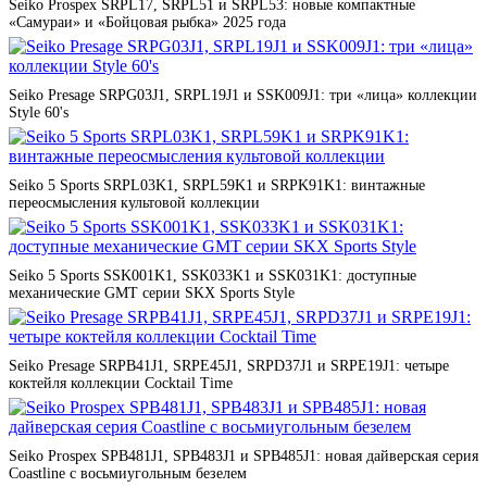
Seiko Prospex SRPL17, SRPL51 и SRPL53: новые компактные
«Самураи» и «Бойцовая рыбка» 2025 года
Seiko Presage SRPG03J1, SRPL19J1 и SSK009J1: три «лица» коллекции
Style 60's
Seiko 5 Sports SRPL03K1, SRPL59K1 и SRPK91K1: винтажные
переосмысления культовой коллекции
Seiko 5 Sports SSK001K1, SSK033K1 и SSK031K1: доступные
механические GMT серии SKX Sports Style
Seiko Presage SRPB41J1, SRPE45J1, SRPD37J1 и SRPE19J1: четыре
коктейля коллекции Cocktail Time
Seiko Prospex SPB481J1, SPB483J1 и SPB485J1: новая дайверская серия
Coastline с восьмиугольным безелем