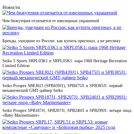
Новости
Чем бижутерия отличается от ювелирных украшений
Бренды, ушедшие из России: как купить оригинал, а не реплику
Seiko 5 Sports SRPL03K1 и SRPL05K1: пара 1968 Heritage Recreation
Limited Edition
Seiko Prospex SBEJ021 (SPB439J1), SPB475J1 и SPB385J1: первый
механический GMT-дайвер Seiko
Seiko Prospex SPB187J1, SPB207J1, SPB240J1 и SPB299J1: четыре лица
«Baby Marinemaster»