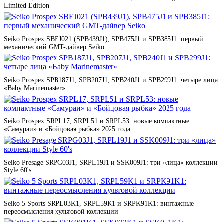
Limited Edition
Seiko Prospex SBEJ021 (SPB439J1), SPB475J1 и SPB385J1: первый
механический GMT-дайвер Seiko
Seiko Prospex SPB187J1, SPB207J1, SPB240J1 и SPB299J1: четыре лица
«Baby Marinemaster»
Seiko Prospex SRPL17, SRPL51 и SRPL53: новые компактные
«Самураи» и «Бойцовая рыбка» 2025 года
Seiko Presage SRPG03J1, SRPL19J1 и SSK009J1: три «лица» коллекции
Style 60's
Seiko 5 Sports SRPL03K1, SRPL59K1 и SRPK91K1: винтажные
переосмысления культовой коллекции