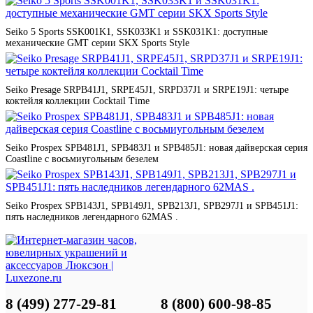
Seiko 5 Sports SSK001K1, SSK033K1 и SSK031K1: доступные
механические GMT серии SKX Sports Style
Seiko Presage SRPB41J1, SRPE45J1, SRPD37J1 и SRPE19J1: четыре
коктейля коллекции Cocktail Time
Seiko Prospex SPB481J1, SPB483J1 и SPB485J1: новая дайверская серия
Coastline с восьмиугольным безелем
Seiko Prospex SPB143J1, SPB149J1, SPB213J1, SPB297J1 и SPB451J1:
пять наследников легендарного 62MAS .
8 (499) 277-29-81
8 (800) 600-98-85