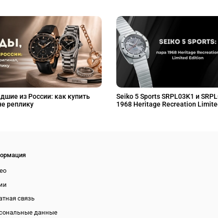
дшие из России: как купить
Seiko 5 Sports SRPL03K1 и SRP
не реплику
1968 Heritage Recreation Limite
ормация
ео
ии
атная связь
сональные данные