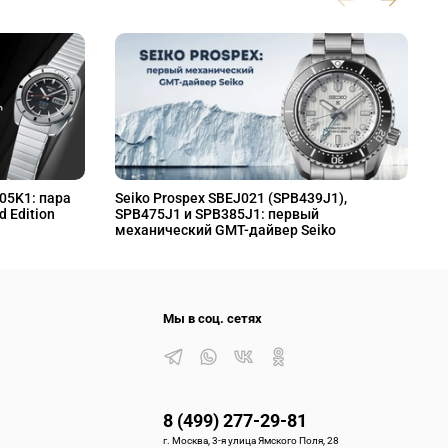
L05K1: пара
Seiko Prospex SBEJ021 (SPB439J1),
S
d Edition
SPB475J1 и SPB385J1: первый
S
механический GMT-дайвер Seiko
M
Мы в соц. сетях
8 (499) 277-29-81
г. Москва, 3-я улица Ямского Поля, 28