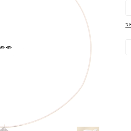
% 
наличии