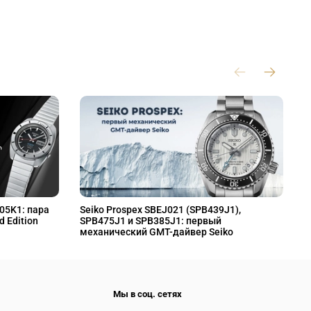
L05K1: пара
Seiko Prospex SBEJ021 (SPB439J1),
S
d Edition
SPB475J1 и SPB385J1: первый
S
механический GMT-дайвер Seiko
M
Мы в соц. сетях