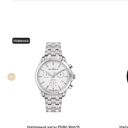
Новинка
Наручные часы Philip Watch
Нару