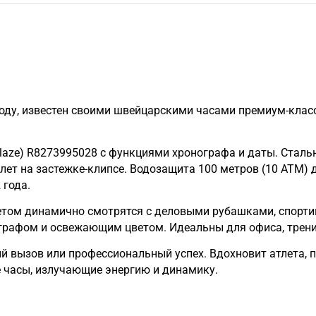
 году, известен своими швейцарскими часами премиум-клас
Blaze) R8273995028 с функциями хронографа и даты. Стал
лет на застежке-клипсе. Водозащита 100 метров (10 АТМ) 
 года.
етом динамично смотрятся с деловыми рубашками, спор
графом и освежающим цветом. Идеальны для офиса, тренир
й вызов или профессиональный успех. Вдохновит атлета, п
е часы, излучающие энергию и динамику.