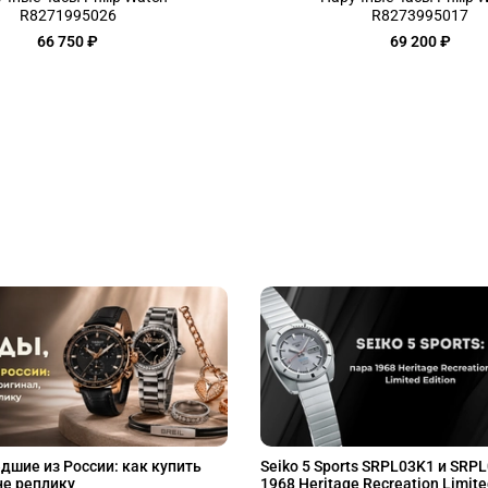
R8271995026
R8273995017
66 750 ₽
69 200 ₽
дшие из России: как купить
Seiko 5 Sports SRPL03K1 и SRP
не реплику
1968 Heritage Recreation Limite