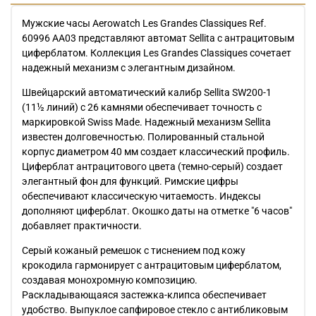
Мужские часы Aerowatch Les Grandes Classiques Ref.
60996 AA03 представляют автомат Sellita с антрацитовым
циферблатом. Коллекция Les Grandes Classiques сочетает
надежный механизм с элегантным дизайном.
Швейцарский автоматический калибр Sellita SW200-1
(11½ линий) с 26 камнями обеспечивает точность с
маркировкой Swiss Made. Надежный механизм Sellita
известен долговечностью. Полированный стальной
корпус диаметром 40 мм создает классический профиль.
Циферблат антрацитового цвета (темно-серый) создает
элегантный фон для функций. Римские цифры
обеспечивают классическую читаемость. Индексы
дополняют циферблат. Окошко даты на отметке "6 часов"
добавляет практичности.
Серый кожаный ремешок с тиснением под кожу
крокодила гармонирует с антрацитовым циферблатом,
создавая монохромную композицию.
Раскладывающаяся застежка-клипса обеспечивает
удобство. Выпуклое сапфировое стекло с антибликовым